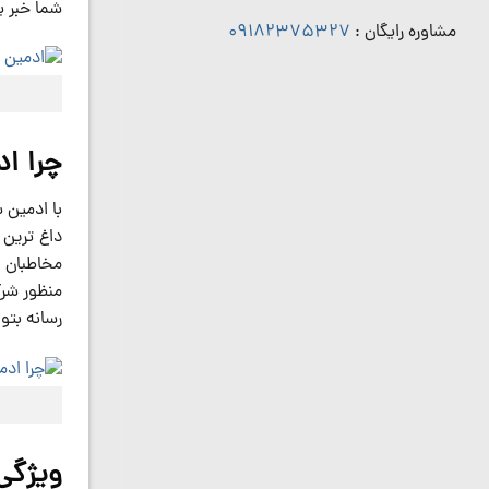
شما خبر ی
مشاوره رایگان :
09182375327
چرا ا
با ادمین 
داغ ترین 
مخاطبان ز
منظور شرک
رسانه بتو
ویژگی