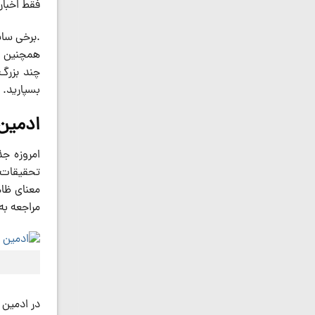
فقط اخبار
.برخی سای
همچنین بر
چند بزرگ
بسپارید.
ادمین
امروزه ج
تحقیقات ز
معنای ظاه
مراجعه به
در ادمین 