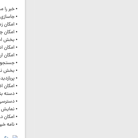
• خبر را م
• جاسازی 
• امکان ز
• امکان چ
• بخش اخب
• امکان ا
• امکان 
• جستجو 
• بخش نم
• پربازدی
• امکان اظ
• دسته بن
• دسترسی به سیستم
• نمایش ا
• امکان در
• نامه خبر