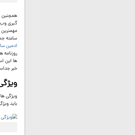
همچنین س
گیری وب و
ساعته جمع
ادمین سا
روزنامه ه
ها این ا
خبر جداس
ویژگی
ویژگی های
باید ویژگ