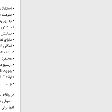
• استفاده
• سرعت بار
• به روز ر
• نوشتن خ
• نمایش ت
• دارای ق
• امکان ا
دسته بندی
• عملکرد 
• آرشیو م
• وجود نا
• ارائه آمار
• و…
در واقع ه
معمولی ت
آنها برای