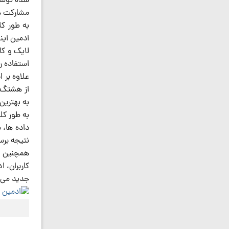
شده توسط 
مشارکت ه
به طور کل
ادمین این
لایک و کا
استفاده ر
علاوه بر 
از هشتگ ه
به بهترین
به طور کل
داده ها، 
نتیجه برس
همچنین اد
کاربران، 
جدید می ت