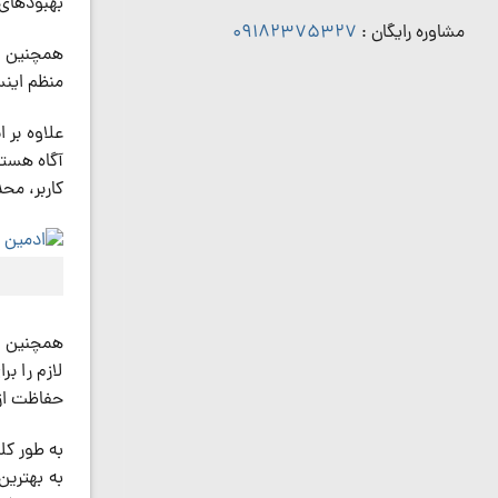
بهبودهای ل
مشاوره رایگان :
09182375327
همچنین اد
منظم اینس
علاوه بر ا
آگاه هستن
کاربر، مح
همچنین اد
لازم را ب
حفاظت از 
به طور کل
به بهترین