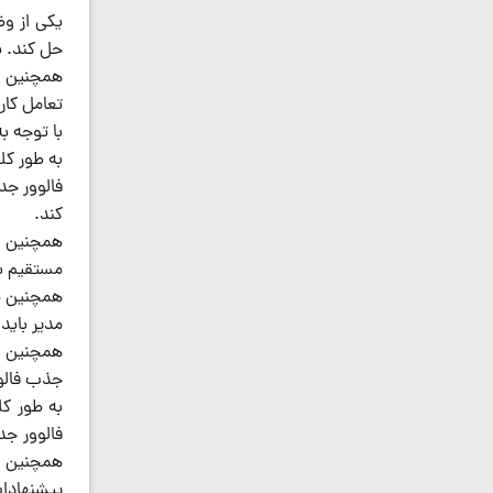
یکی از وظ
حل کند. پ
همچنین م
تعامل کار
با توجه به
به طور کل
فالوور جد
کند.
همچنین اد
مستقیم با 
همچنین مد
مدیر باید
همچنین ادم
جذب فالوو
به طور کل
فالوور جد
همچنین ا
پیشنهادات